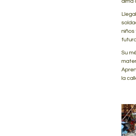
alma 
Llegab
solda
niños 
futur
Su mé
mater
Apren
la cal